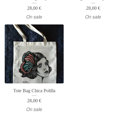
28,00
€
28,00
€
On sale
On sale
Tote Bag Chica Polilla
28,00
€
On sale