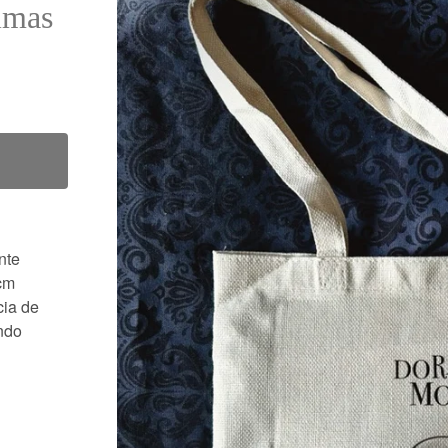
imas
nte
 cm
cia de
ndo