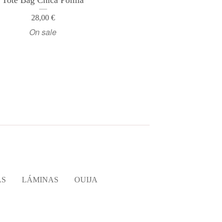
Tote Bag Chica Polilla
28,00
€
On sale
AS
LÁMINAS
OUIJA