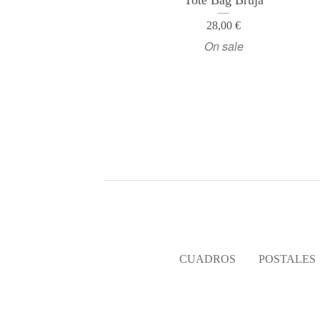
Tote Bag Bruja
28,00
€
On sale
CUADROS
POSTALES