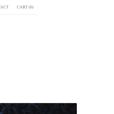
TACT
CART (
0
)