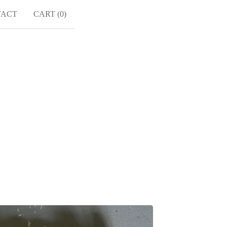
TACT
CART (
0
)